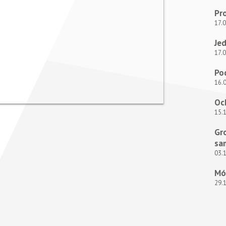
Pr
17.
Je
17.
Po
16.
Oc
15.
Gr
sa
03.
Mój
29.