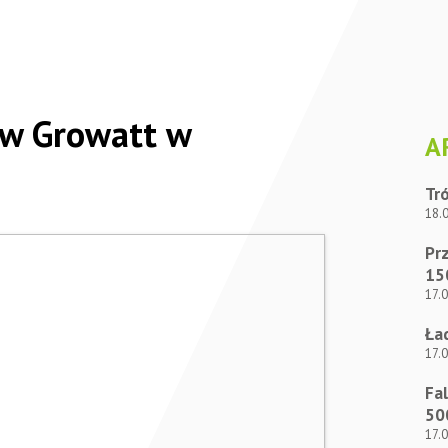
ów Growatt w
A
Tr
18.
Prz
15
17.
Ła
17.
Fa
50
17.