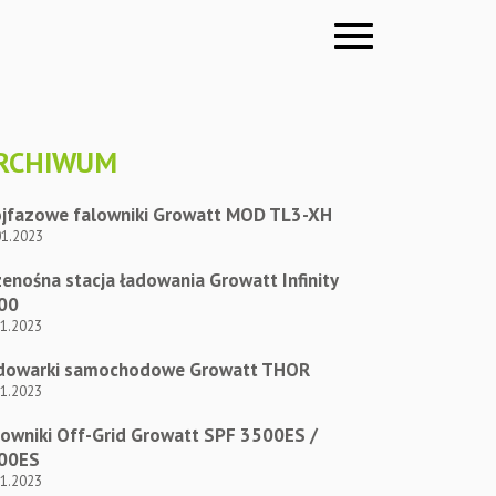
RCHIWUM
ójfazowe falowniki Growatt MOD TL3-XH
01.2023
enośna stacja ładowania Growatt Infinity
00
01.2023
dowarki samochodowe Growatt THOR
01.2023
lowniki Off-Grid Growatt SPF 3500ES /
00ES
01.2023