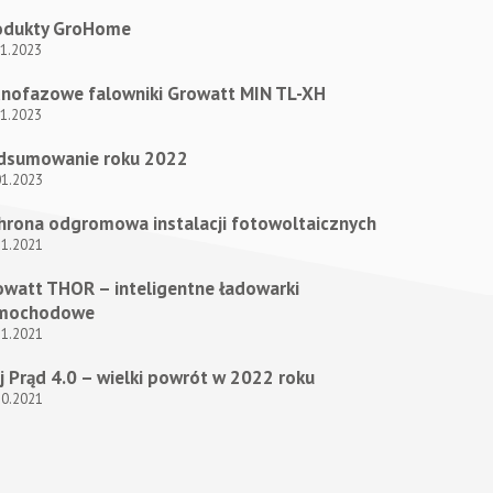
odukty GroHome
01.2023
dnofazowe falowniki Growatt MIN TL-XH
01.2023
dsumowanie roku 2022
01.2023
hrona odgromowa instalacji fotowoltaicznych
11.2021
owatt THOR – inteligentne ładowarki
mochodowe
11.2021
 Prąd 4.0 – wielki powrót w 2022 roku
10.2021